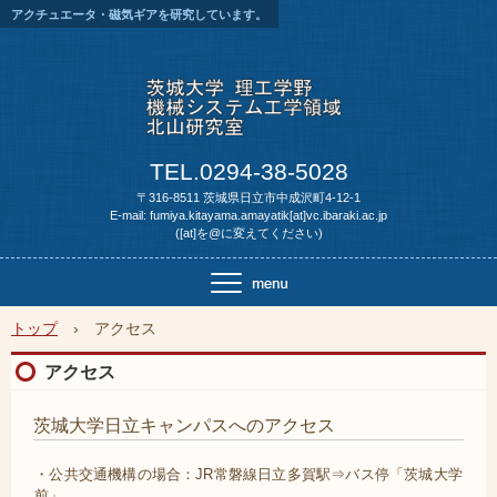
アクチュエータ・磁気ギアを研究しています。
TEL.0294-38-5028
〒316-8511 茨城県日立市中成沢町4-12-1
E-mail: fumiya.kitayama.amayatik[at]vc.ibaraki.ac.jp
([at]を@に変えてください)
トップ
›
アクセス
アクセス
茨城大学日立キャンパスへのアクセス
・公共交通機構の場合：JR常磐線日立多賀駅⇒バス停「茨城大学
前」