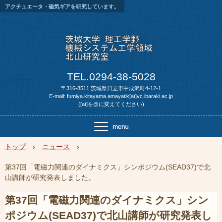
アクチュエータ・磁気ギアを研究しています。
TEL.0294-38-5028
〒316-8511 茨城県日立市中成沢町4-12-1
E-mail: fumiya.kitayama.amayatik[at]vc.ibaraki.ac.jp
([at]を@に変えてください)
トップ
›
ニュース
›
第37回「電磁力関連のダイナミクス」シンポジウム(SEAD37)で北
山講師が研究発表しました。
第37回「電磁力関連のダイナミクス」シン
ポジウム(SEAD37)で北山講師が研究発表し