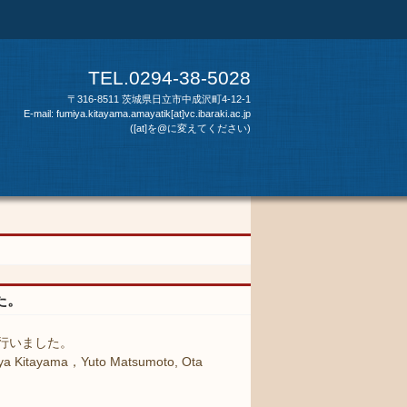
TEL.0294-38-5028
〒316-8511 茨城県日立市中成沢町4-12-1
E-mail: fumiya.kitayama.amayatik[at]vc.ibaraki.ac.jp
([at]を@に変えてください)
した。
発表を行いました。
miya Kitayama，Yuto Matsumoto, Ota