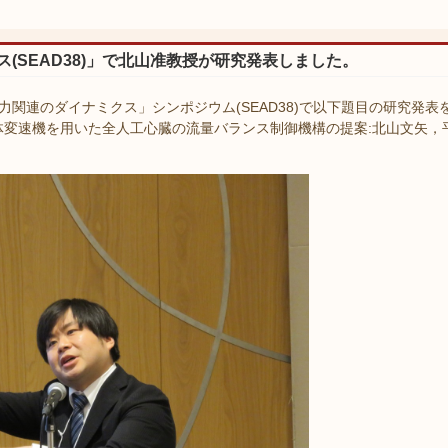
(SEAD38)」で北山准教授が研究発表しました。
力関連のダイナミクス」シンポジウム(SEAD38)で以下題目の研究発表
体変速機を用いた全人工心臓の流量バランス制御機構の提案:北山文矢，