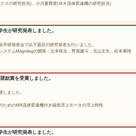
クスの研究担当)、小川夏輝君(ＭＲ流体変速機の研究担当)
学生が研究発表しました。
会卒研発表会で以下題目の研究発表を行いました。
ステムMagnilegの開発：辻本桜太，野賀建斗，北山文矢，松本勇翔
ブ奨励賞を受賞しました。
賞しました。
のためのMR流体変速機付き磁気浮上モータの浮上特性
学生が研究発表しました。