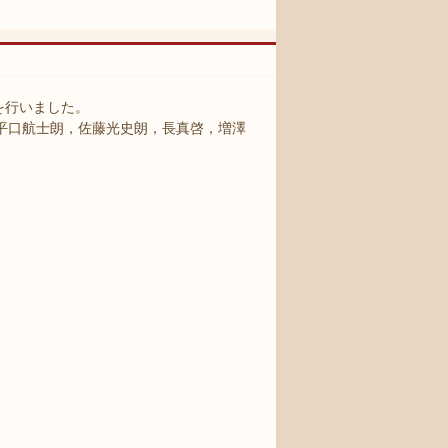
を行いました。
平口航士朗，佐藤光史朗，長真啓，増澤