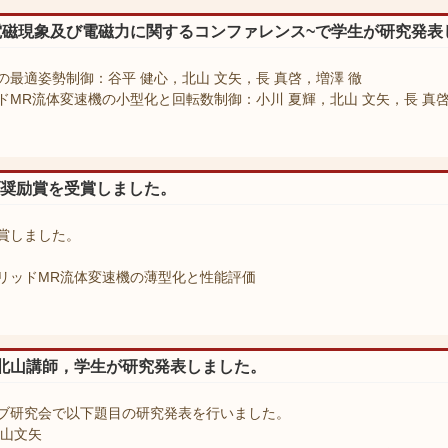
~電磁現象及び電磁力に関するコンファレンス~で学生が研究発表
最適姿勢制御：⾕平 健⼼，北⼭ ⽂⽮，⻑ 真啓，増澤 徹
MR流体変速機の小型化と回転数制御：小川 夏輝，北⼭ ⽂⽮，⻑ 真啓
ブ奨励賞を受賞しました。
賞しました。
リッドMR流体変速機の薄型化と性能評価
北山講師，学生が研究発表しました。
ブ研究会で以下題目の研究発表を行いました。
北山文矢