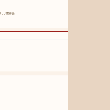
啓，増澤徹
。