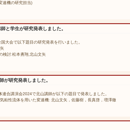
変速機の研究担当)
講師と学生が研究発表しました。
全国大会で以下題目の研究発表を行いました。
文矢
検討:松本勇翔,北山文矢
講師が研究発表しました。
体連合講演会2024で北山講師が以下の題目で発表しました。
気粘性流体を用いた変速機: 北山文矢，佐藤樹，長真啓，増澤徹