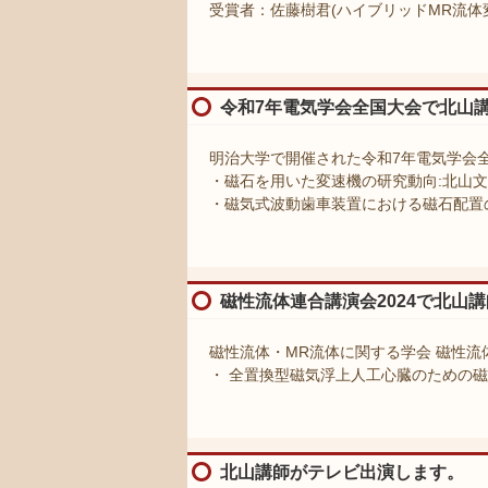
受賞者：佐藤樹君(ハイブリッドMR流体
令和7年電気学会全国大会で北山
明治大学で開催された令和7年電気学会
・磁石を用いた変速機の研究動向:北山
・磁気式波動歯車装置における磁石配置の
磁性流体連合講演会2024で北山
磁性流体・MR流体に関する学会 磁性流
・ 全置換型磁気浮上人工心臓のための磁
北山講師がテレビ出演します。