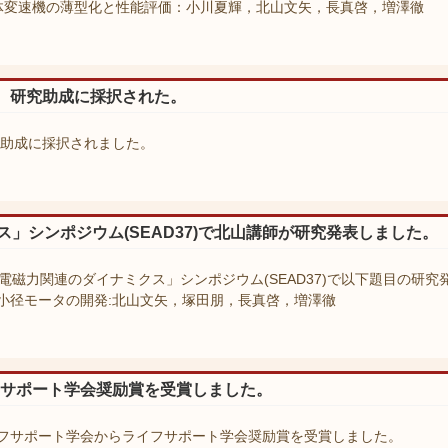
体変速機の薄型化と性能評価：小川夏輝，北山文矢，長真啓，増澤徹
 研究助成に採択された。
究助成に採択されました。
ス」シンポジウム(SEAD37)で北山講師が研究発表しました。
電磁力関連のダイナミクス」シンポジウム(SEAD37)で以下題目の研究
小径モータの開発:北山文矢，塚田朋，長真啓，増澤徹
フサポート学会奨励賞を受賞しました。
フサポート学会からライフサポート学会奨励賞を受賞しました。