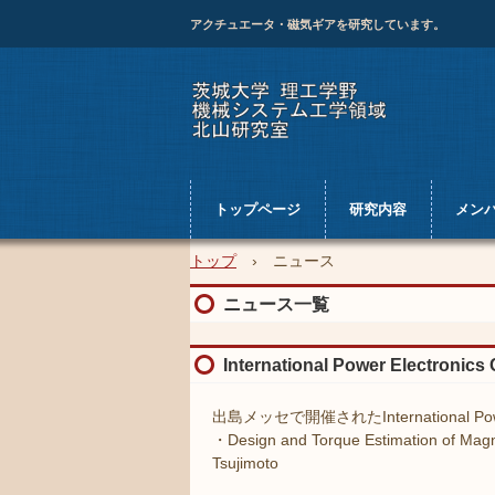
アクチュエータ・磁気ギアを研究しています。
トップページ
研究内容
メン
トップ
›
ニュース
ニュース一覧
International Power Elect
出島メッセで開催されたInternational Pow
・Design and Torque Estimation of Magn
Tsujimoto