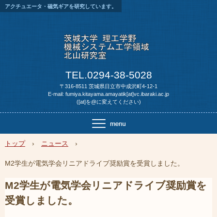
アクチュエータ・磁気ギアを研究しています。
TEL.0294-38-5028
〒316-8511 茨城県日立市中成沢町4-12-1
E-mail: fumiya.kitayama.amayatik[at]vc.ibaraki.ac.jp
([at]を@に変えてください)
トップ
›
ニュース
›
M2学生が電気学会リニアドライブ奨励賞を受賞しました。
M2学生が電気学会リニアドライブ奨励賞を
受賞しました。