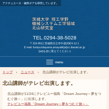
アクチュエータ・磁気ギアを研究しています。
TEL.0294-38-5028
〒316-8511 茨城県日立市中成沢町4-12-1
E-mail: fumiya.kitayama.amayatik[at]vc.ibaraki.ac.jp
([at]を@に変えてください)
トップ
›
ニュース
›
北山講師がテレビ出演します。
北山講師がテレビ出演します。
北山講師が11/24にテレビユー福島「Dream Journey～夢をつ
むぐ旅～」に出演します。
テレビユー福島「Dream Journey～夢をつむぐ旅～」