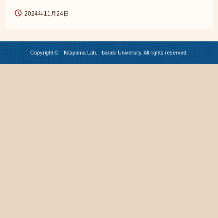
2024年11月24日
Copyright © Kitayama Lab., Ibaraki University. All rights reserved.